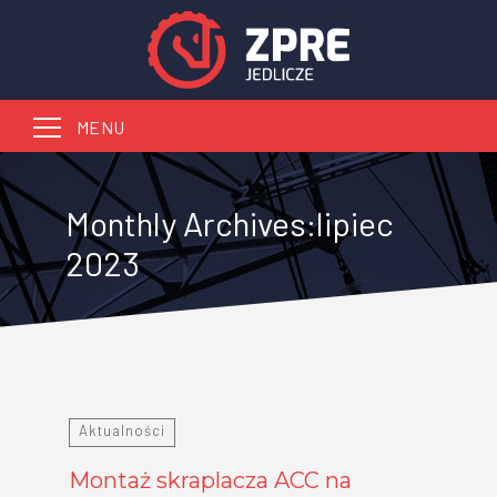
Szukaj:
Monthly Archives:lipiec
2023
Aktualności
Montaż skraplacza ACC na