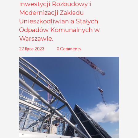
inwestycji Rozbudowy i
Modernizacji Zakładu
Unieszkodliwiania Stałych
Odpadów Komunalnych w
Warszawie.
27 lipca 2023
0 Comments