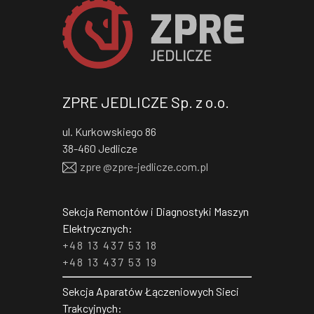
ZPRE JEDLICZE Sp. z o.o.
ul. Kurkowskiego 86
38-460 Jedlicze
RFX$
zpre @
zpre-jedlicze
.com.pl
Sekcja Remontów i Diagnostyki Maszyn
Elektrycznych:
+48 13 437 53 18
+48 13 437 53 19
Sekcja Aparatów Łączeniowych Sieci
Trakcyjnych: