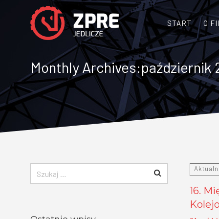
Szukaj:
START
O F
Monthly Archives:październik
Szukaj:
Aktualn
16. M
Kolej