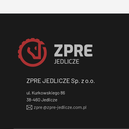
ZPRE JEDLICZE Sp. z o.o.
ul. Kurkowskiego 86
38-460 Jedlicze
RFX$
zpre @
zpre-jedlicze
.com.pl