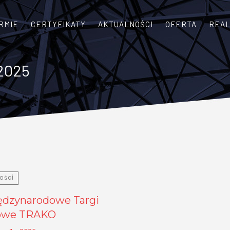
IRMIE
CERTYFIKATY
AKTUALNOŚCI
OFERTA
REAL
 2025
ości
iędzynarodowe Targi
owe TRAKO