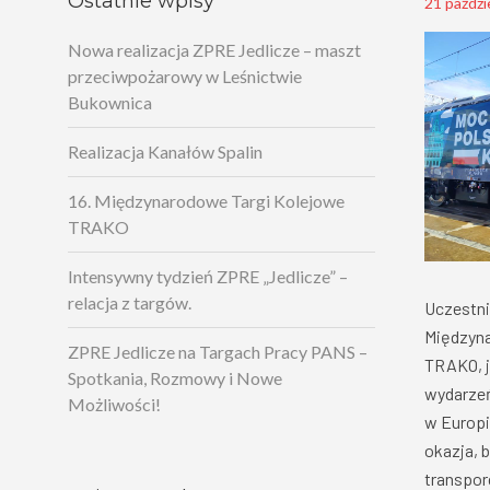
Ostatnie wpisy
21 paździ
Nowa realizacja ZPRE Jedlicze – maszt
przeciwpożarowy w Leśnictwie
Bukownica
Realizacja Kanałów Spalin
16. Międzynarodowe Targi Kolejowe
TRAKO
Intensywny tydzień ZPRE „Jedlicze” –
relacja z targów.
Uczestni
Międzyn
ZPRE Jedlicze na Targach Pracy PANS –
TRAKO, j
Spotkania, Rozmowy i Nowe
wydarzeń
Możliwości!
w Europi
okazja, 
transpor